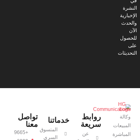
في
النشرة
الإخبارية
والحدث
الآن
للحصول
على
التحديثات
روابط
تواصل
وكالة
خدماتنا
سريعة
معنا
المبيعات
المتسوق
+9665
عن
المباشرة
السري