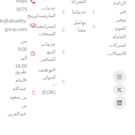
6999
الشركة
الرائدة
خدمات
9075
في
خدماتنا
المارشندايزينج
توفير
nfo@alharthy-
تواصل
استراتيجيات
القوى
group.com
معنا
المبيعات
العاملة
من
خدمات
لشركات
9:00
البيع
الاتصالات.
الي
المباشر
18:00
التوظيف
طريق
الدولي
الامام
–
عبدالله
(EOR)
بن سعود
بن
عبدالعزيز